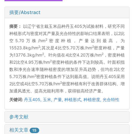
摘要/Abstract
摘要：
以辽宁省主栽玉米品种丹玉405为试验材料，研究不同
种植形式与密度对其产量及光合特性的影响口结果表明，以2比
2
空5.70万株/hm
密度种植，产量达到最高，为
2
2
15523.8kg/hm
;其次是4比空5.70万株/hm
密度种植，产量
2
2
为13776.3kg/hm
。叶向值在4比空4.20万株/hm
，密度种植
2
和2比空4.95万株/hm
密度种植的条件下达到较高。叶面积指
数和净光合速率随种植密度的增加呈升高趋势，但均在2比空
2
5.70万株/hm
密度种植条件下达到最高值。说明丹玉405采用
2
2比空或4比空5.70万株/hm
密度种植有利于改善群体结构、增
加通风透光、提高光能利用率，获得较高经济产量。
关键词:
丹玉405,
玉米,
产量,
种植形式,
种植密度,
光合特性
参考文献
相关文章
15