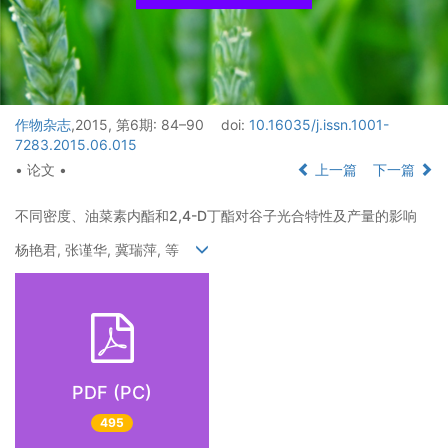
作物杂志
,2015, 第6期: 84–90
doi:
10.16035/j.issn.1001-
7283.2015.06.015
• 论文 •
上一篇
下一篇
不同密度、油菜素内酯和2,4-D丁酯对谷子光合特性及产量的影响
杨艳君, 张谨华, 冀瑞萍, 等
PDF (PC)
495