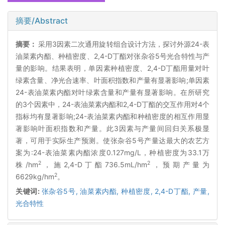
摘要/Abstract
摘要：
采用3因素二次通用旋转组合设计方法，探讨外源24-表
油菜素内酯、种植密度、2,4-D丁酯对张杂谷5号光合特性与产
量的影响。结果表明，单因素种植密度、2,4-D丁酯用量对叶
绿素含量、净光合速率、叶面积指数和产量有显著影响;单因素
24-表油菜素内酯对叶绿素含量和产量有显著影响。在所研究
的3个因素中，24-表油菜素内酯和2,4-D丁酯的交互作用对4个
指标均有显著影响;24-表油菜素内酯和种植密度的相互作用显
著影响叶面积指数和产量。此3因素与产量间回归关系极显
著，可用于实际生产预测。使张杂谷5号产量达最大的农艺方
案为:24-表油菜素内酯浓度0.127mg/L，种植密度为33.1万
2
2
株/hm
，施2,4-D丁酯736.5mL/hm
，预期产量为
2
6629kg/hm
。
关键词:
张杂谷5号,
油菜素内酯,
种植密度,
2,4-D丁酯,
产量,
光合特性